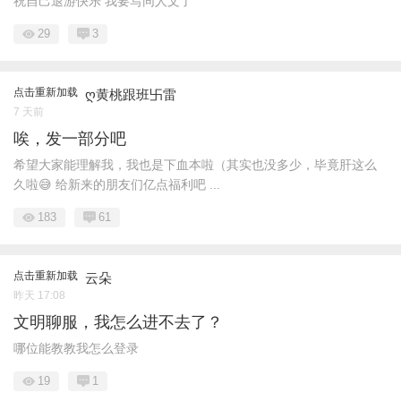
祝自己退游快乐 我要写同人文了
29
3
点击重新加载
ღ黄桃跟班卐雷
7 天前
唉，发一部分吧
希望大家能理解我，我也是下血本啦（其实也没多少，毕竟肝这么
久啦😅 给新来的朋友们亿点福利吧 ...
183
61
点击重新加载
云朵
昨天 17:08
文明聊服，我怎么进不去了？
哪位能教教我怎么登录
19
1