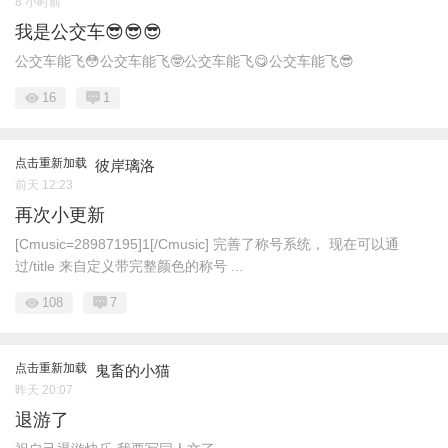
8 小时前
我是公交车😎😎😎
公交车能飞😳公交车能飞🤓公交车能飞😋公交车能飞😎
16
1
点击重新加载
彼岸璃洛
前天 12:23
再次小更新
[Cmusic=28987195]1[/Cmusic] 完善了称号系统， 现在可以通
过/title 来自定义带完整颜色的称号 ...
108
7
点击重新加载
鬼畜的小猫
昨天 20:07
退游了