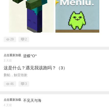
29
2
点击重新加载
逆蝶^O^
3 天前
这是什么？遇见我该跑吗？（3）
删帖，触雷致歉
46
3
点击重新加载
不见天与海
4 天前