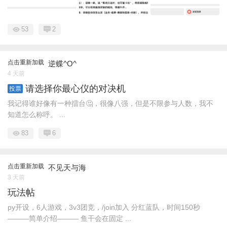
53
2
点击重新加载
逆蝶^O^
4 天前
请选择你最心仪的对决机
投票
我记得谁好像有一种擂台🤔，很像八强，但是不限参与人数，我不
知道怎么称呼。 ...
83
6
点击重新加载
不见天与海
3 天前
玩法帖
py开设，6人游戏，3v3团竞，/join加入 分红蓝队，时间150秒
———简单介绍——— 鱼干会在固定 ...