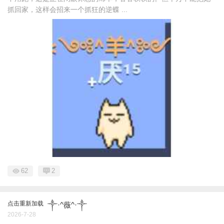
抓回家，这样会招来一个抓狂的逆蝶 ...
62
2
点击重新加载
༒·^薇^·༒
2026-7-28