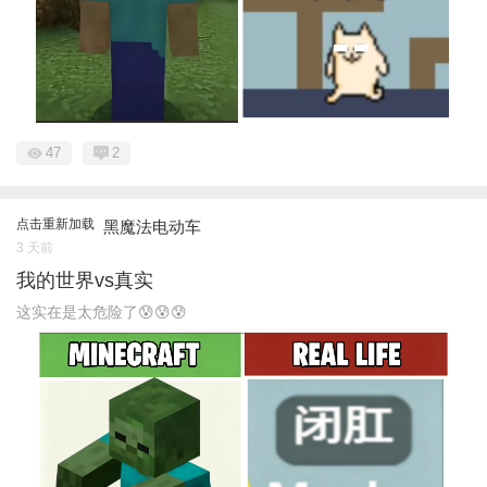
47
2
点击重新加载
黑魔法电动车
3 天前
我的世界vs真实
这实在是太危险了😰😰😰