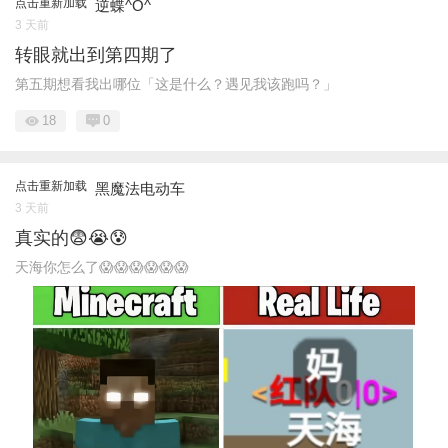
点击重新加载
逆蝶^O^
3 天前
转眼就出到第四期了
第五期想看我出哪位「这是什么？遇见我该跑吗？」
18
0
点击重新加载
黑魔法电动车
3 天前
真实的😨😭😰
天海你怎么了😱😱😱😱😱😱