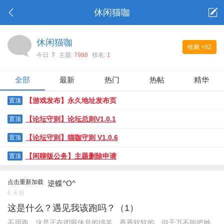
休闲猫咖
休闲猫咖
收藏
+92
今日:
7
主题:
7988
排名:
1
全部
最新
热门
热帖
精华
【游戏发布】永久地址发布页
置顶
【论坛守则】论坛总则V1.0.1
置顶
【论坛守则】猫咖守则 V1.0.6
置顶
【闲聊版公务】主题删除申请
置顶
点击重新加载
逆蝶^O^
6 天前
这是什么？遇见我该跑吗？（1）
不用跑，这是正在闭眼休息的绵羊，香香软软的。但千万不能把她