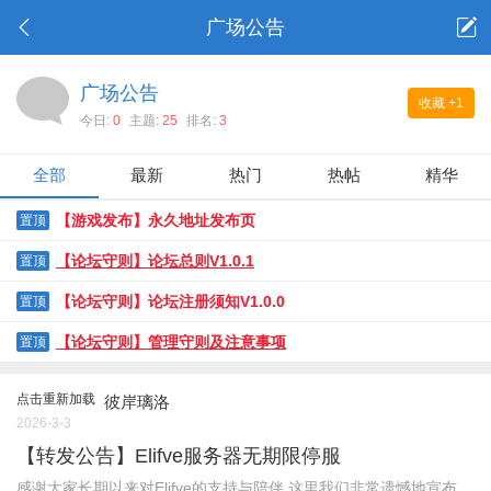
广场公告
广场公告
收藏
+1
今日:
0
主题:
25
排名:
3
全部
最新
热门
热帖
精华
【游戏发布】永久地址发布页
置顶
【论坛守则】论坛总则V1.0.1
置顶
【论坛守则】论坛注册须知V1.0.0
置顶
【论坛守则】管理守则及注意事项
置顶
点击重新加载
彼岸璃洛
2026-3-3
【转发公告】Elifve服务器无期限停服
感谢大家长期以来对Elifve的支持与陪伴 这里我们非常遗憾地宣布，