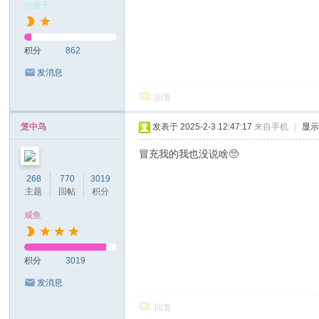
小鱼干
积分
862
发消息
回复
笼中鸟
发表于 2025-2-3 12:47:17
来自手机
|
显
冒充我的我也没说啥🥺
268
770
3019
主题
回帖
积分
咸鱼
积分
3019
发消息
回复