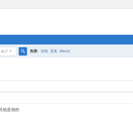
热搜:
活动
交友
discuz
帖子
搜
索
其他是假的