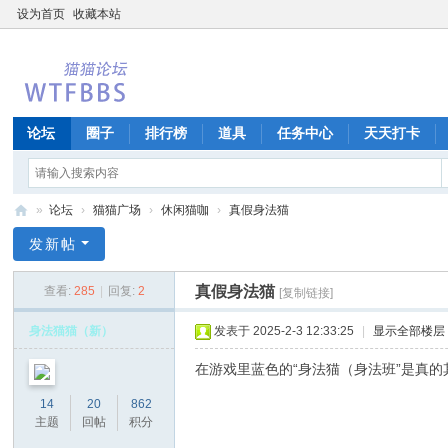
设为首页
收藏本站
论坛
圈子
排行榜
道具
任务中心
天天打卡
»
论坛
›
猫猫广场
›
休闲猫咖
›
真假身法猫
W
发新帖
T
真假身法猫
查看:
285
|
回复:
2
[复制链接]
F
B
身法猫猫（新）
发表于 2025-2-3 12:33:25
|
显示全部楼层
B
在游戏里蓝色的“身法猫（身法班”是真的
S
14
20
862
主题
回帖
积分