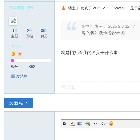
身法猫猫（新）
楼主
|
发表于 2025-2-3 20:24:59
|
显示
笼中鸟 发表于 2025-2-3 12:47
14
20
862
冒充我的我也没说啥🥺
主题
回帖
积分
小鱼干
就是怕打着我的名义干什么事
积分
862
发消息
回复
发新帖