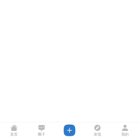
首页
圈子
发现
我的