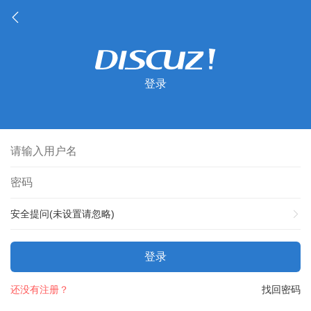
登录
安全提问(未设置请忽略)
登录
还没有注册？
找回密码