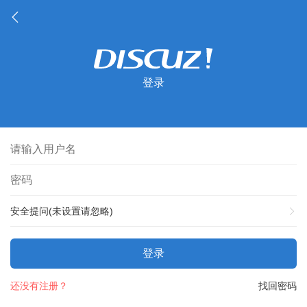
登录
安全提问(未设置请忽略)
登录
还没有注册？
找回密码