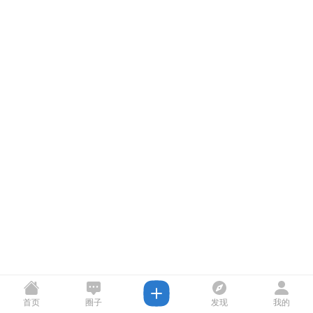
首页
圈子
发现
我的