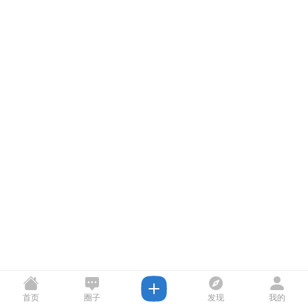
首页
圈子
发现
我的