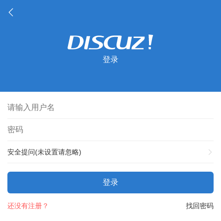
登录
安全提问(未设置请忽略)
登录
还没有注册？
找回密码