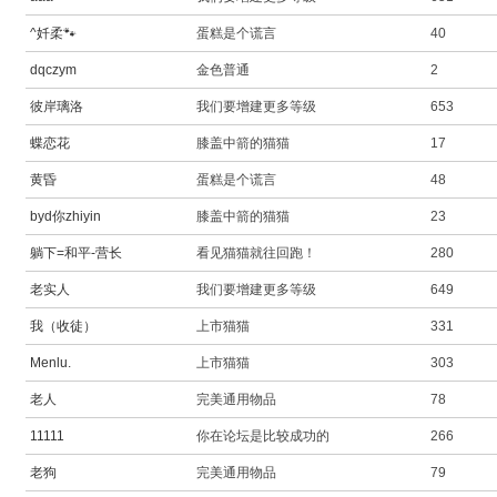
^奷柔🐾
蛋糕是个谎言
40
dqczym
金色普通
2
彼岸璃洛
我们要增建更多等级
653
蝶恋花
膝盖中箭的猫猫
17
黄昏
蛋糕是个谎言
48
byd你zhiyin
膝盖中箭的猫猫
23
躺下=和平-营长
看见猫猫就往回跑！
280
老实人
我们要增建更多等级
649
我（收徒）
上市猫猫
331
Menlu.
上市猫猫
303
老人
完美通用物品
78
11111
你在论坛是比较成功的
266
老狗
完美通用物品
79