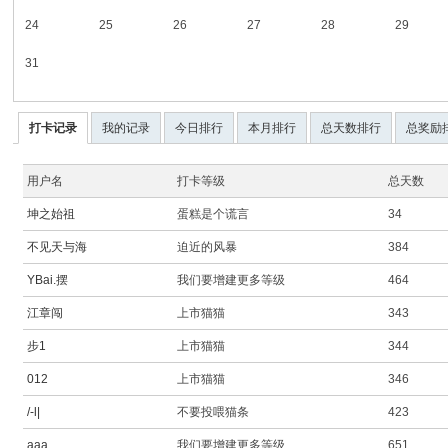
24
25
26
27
28
29
31
打卡记录
我的记录
今日排行
本月排行
总天数排行
总奖励
用户名
打卡等级
总天数
坤之始祖
蛋糕是个谎言
34
不见天与海
迫近的风暴
384
YBai.摆
我们要增建更多等级
464
江章闯
上市猫猫
343
步1
上市猫猫
344
012
上市猫猫
346
/-l|
不要投喂猫条
423
aaa
我们要增建更多等级
651