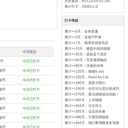
历史最高：80人(2025-01-26)
累计打卡：28383人次
打卡等级
累计>=0天：金色普通
累计>=3天：圣地守护者
累计>=7天：猫薄荷捎来讯息
累计>=15天：膝盖中箭的猫猫
今日状态
累计>=30天：蛋糕是个谎言
累计>=60天：完美通用物品
猫币
今日已打卡
累计>=90天：活着的传奇
猫猫币
今日已打卡
累计>=120天：猫猫is you
累计>=150天：Need for Cat
猫猫币
今日已打卡
累计>=180天：星星与我们
累计>=240天：你在论坛是比较成功
猫猫币
今日已打卡
的
累计>=270天：看见猫猫就往回跑！
猫猫币
今日已打卡
累计>=300天：上市猫猫
累计>=364天：注定伟大
猫猫币
今日已打卡
累计>=365天：迫近的风暴
累计>=390天：不要投喂猫条
猫猫币
今日已打卡
累计>=444天：我们要增建更多等级
猫猫币
今日已打卡