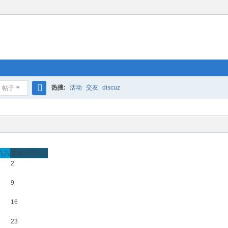
热搜:
活动
交友
discuz
帖子
搜
索
六
六
星期日
周日
日
2
9
16
23