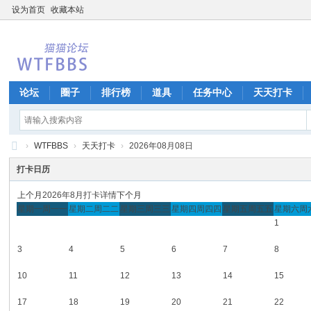
设为首页
收藏本站
论坛
圈子
排行榜
道具
任务中心
天天打卡
›
WTFBBS
›
天天打卡
›
2026年08月08日
W
打卡日历
T
上个月
2026年8月打卡详情
下个月
F
星期一
周一
一
星期二
周二
二
星期三
周三
三
星期四
周四
四
星期五
周五
五
星期六
周
1
B
B
3
4
5
6
7
8
S
10
11
12
13
14
15
17
18
19
20
21
22