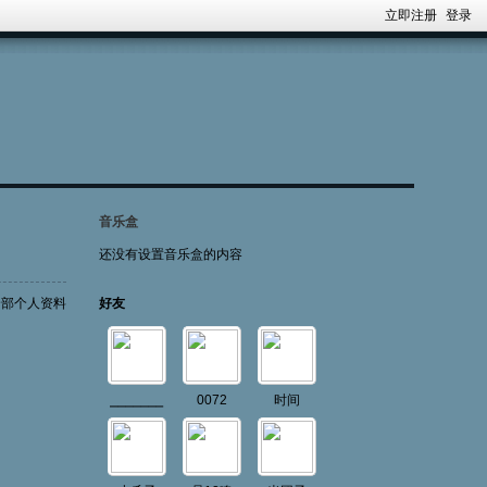
立即注册
登录
音乐盒
还没有设置音乐盒的内容
全部个人资料
好友
⎯⎯⎯⎯⎯⎯⎯
0072
时间