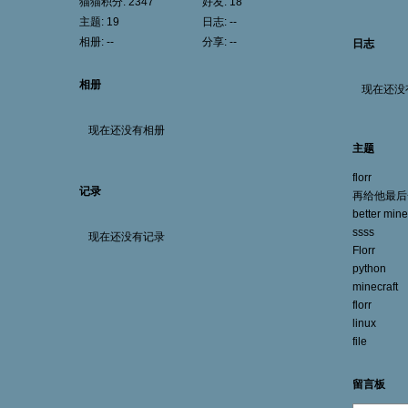
猫猫积分:
2347
好友:
18
主题:
19
日志:
--
相册:
--
分享:
--
日志
相册
现在还没
现在还没有相册
主题
florr
记录
再给他最后
better mine
ssss
现在还没有记录
Florr
python
minecraft
florr
linux
file
留言板