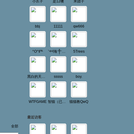
小爪子
是12噢
米团子
bbj
11111
qw666
^O^‖℡
༺海༒神꧁༻꧂
5Trees
黑白的天狼星
sssss
boy.
WTFGAME
智猫（已退）
猫猫教QwQ
最近访客
全部