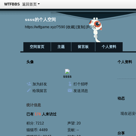
WTFBBS
返回首页
ssss的个人空间
https://wtfgame.xyz/?590
[收藏]
[复制]
[RSS]
空间首页
主题
留言板
个人资料
头像
个人资料
ssss
加为好友
打个招呼
给我留言
发送消息
动态
统计信息
现在还没
已有
176
人来访过
积分:
7212
声望:
20
猫猫币:
4489
贡献:
--
分享