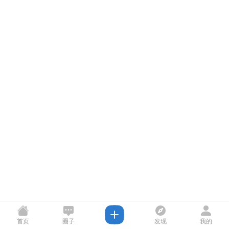
首页
圈子
发现
我的