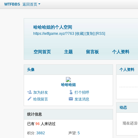
WTFBBS
返回首页
哈哈哈姐的个人空间
https://wtfgame.xyz/?763
[收藏]
[复制]
[RSS]
空间首页
主题
留言板
个人资料
头像
个人资料
哈哈哈姐
加为好友
打个招呼
给我留言
发送消息
动态
统计信息
现在还没
已有
96
人来访过
积分:
3882
声望:
5