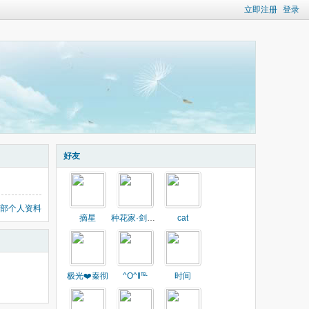
立即注册
登录
好友
部个人资料
摘星
种花家·剑齿虎
cat
极光❤️秦彻
^O^‖℡
时间