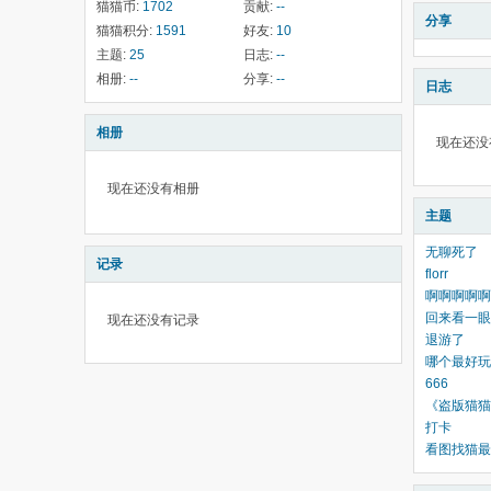
猫猫币:
1702
贡献:
--
分享
猫猫积分:
1591
好友:
10
主题:
25
日志:
--
相册:
--
分享:
--
日志
相册
现在还没
现在还没有相册
主题
无聊死了
记录
florr
啊啊啊啊啊
回来看一眼
现在还没有记录
退游了
哪个最好玩
666
《盗版猫猫
打卡
看图找猫最